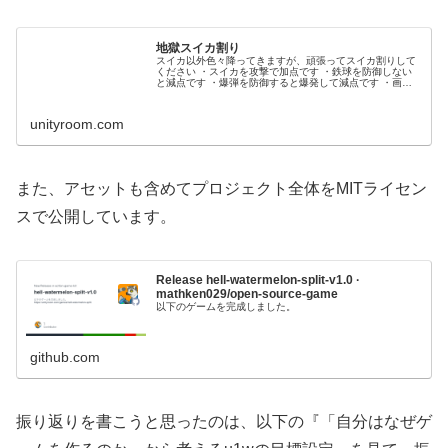
地獄スイカ割り
スイカ以外色々降ってきますが、頑張ってスイカ割りして
ください ・スイカを攻撃で加点です ・鉄球を防御しない
と減点です ・爆弾を防御すると爆発して減点です ・画面
下の「フルスクリーン表示」でプレイするとマウスが画面
から外れないです 以下のペー...
unityroom.com
また、アセットも含めてプロジェクト全体をMITライセン
スで公開しています。
Release hell-watermelon-split-v1.0 ·
mathken029/open-source-game
以下のゲームを完成しました。
github.com
振り返りを書こうと思ったのは、以下の『「自分はなぜゲ