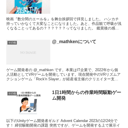
映画『数分間のエールを』を舞台挨拶回で拝見しました。 ハンカチ
持っていかなくて大変なことになりました。あと、作品観て呼吸が浅
くなることってあるの？？？？？？ってなりました。 鑑賞後の感情
がとんでもないことになっていて、「このまま舞台挨拶入る...
@_mathkenについて
その他
ゲーム開発者の @_mathken です。本業はIT企業で、2022年から個
人活動としてVRゲームを開発しています。現在開発中のVRリズムア
クションゲーム「Rock'n Slayer」が経産省主催のクリエイター支援
プログラム「創風」に採択さ...
1日1時間からの作業時間駆動ゲー
その他
ム開発
以下のUnityゲーム開発者ギルド Advent Calendar 2023の12/24分で
す！ 締切駆動開発の課題 突然ですが、ゲームを開発する上で展示イ