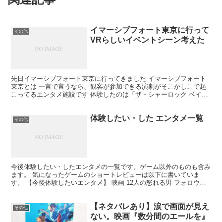
イマーシブフォート東京に行って
その他
VRらしいイベントシーン考えた
先日イマーシブフォート東京に行ってきました イマーシブフォート
東京とは 一言で言うなら、観客が参加できる演劇がそこかしこで起
こってるエンタメ施設です 体験したのは「ザ・シャーロック ベイカ
ー街連続殺人事件」だけなのですが、VRならではのイベ...
体験したい・した エンタメ一覧
その他
今後体験したい・したエンタメの一覧です。ゲーム以外のものも含み
ます。 気になったゲームのショートレビューは以下に書いていま
す。 【今後体験したいエンタメ】 映画 12人の怒れる男 フォロウィ
ング 本 届ける工夫 ～欲しい誰かに見つけてもらえ...
【ネタバレあり】涙で画面が見え
その他
ない。映画『数分間のエールを』