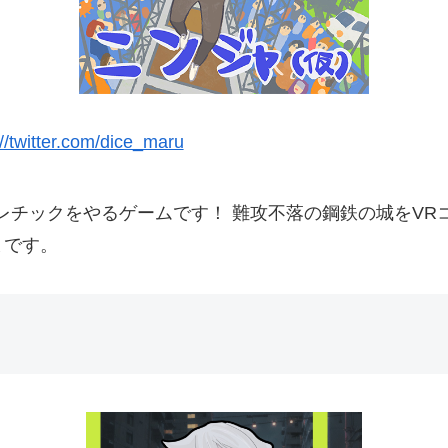
://twitter.com/dice_maru
レチックをやるゲームです！ 難攻不落の鋼鉄の城をVR
まです。