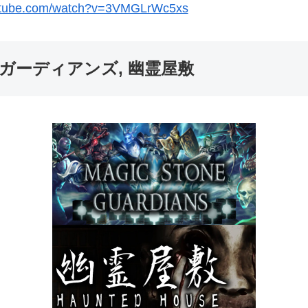
outube.com/watch?v=3VMGLrWc5xs
ガーディアンズ, 幽霊屋敷